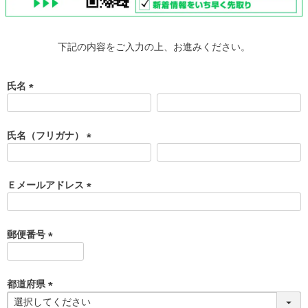
下記の内容をご入力の上、お進みください。
氏名
(
必
須
氏名（フリガナ）
)
(
必
須
Ｅメールアドレス
)
(
必
須
郵便番号
)
(
必
須
都道府県
)
(