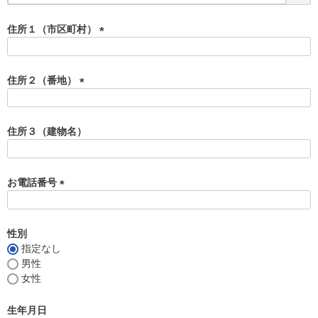
必
須
住所１（市区町村）
)
(
必
須
住所２（番地）
)
(
必
須
住所３（建物名）
)
お電話番号
(
必
須
性別
)
指定なし
男性
女性
生年月日