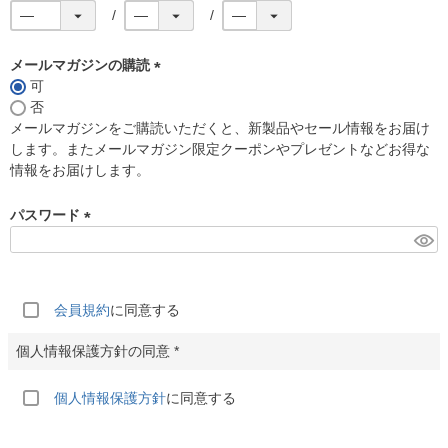
メールマガジンの購読
可
(
否
必
メールマガジンをご購読いただくと、新製品やセール情報をお届け
須
します。またメールマガジン限定クーポンやプレゼントなどお得な
)
情報をお届けします。
パスワード
(
必
須
)
会員規約
に同意する
個人情報保護方針
に同意する