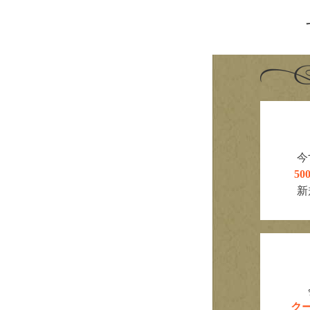
今
5
新
ク