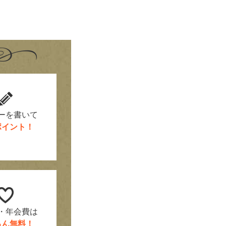
！
ーを書いて
0ポイント！
・年会費は
ろん無料！