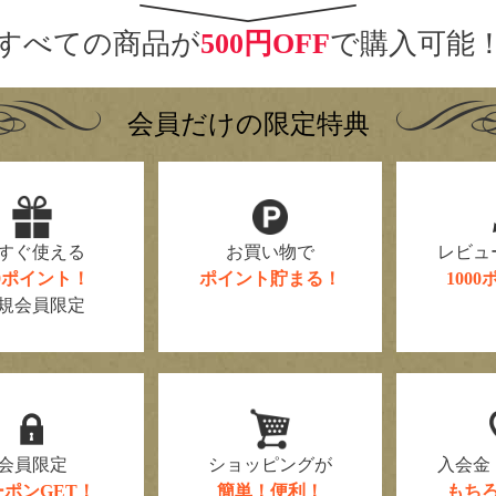
すべての商品が
500円OFF
で購入可能
会員だけの限定特典
すぐ使える
お買い物で
レビュ
00ポイント！
ポイント貯まる！
100
規会員限定
会員限定
ショッピングが
入会金
ーポンGET！
簡単！便利！
もち