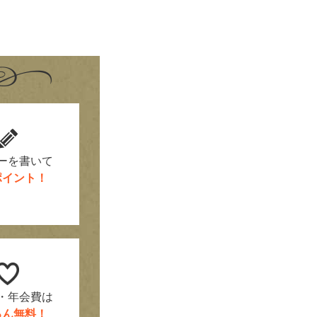
！
ーを書いて
0ポイント！
・年会費は
ろん無料！