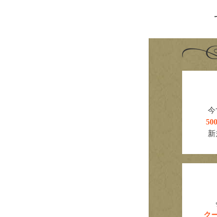
今
5
新
ク