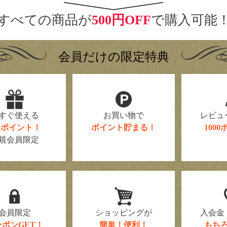
すべての商品が
500円OFF
で購入可能
会員だけの限定特典
すぐ使える
お買い物で
レビュ
00ポイント！
ポイント貯まる！
100
規会員限定
会員限定
ショッピングが
入会金
ーポンGET！
簡単！便利！
もち