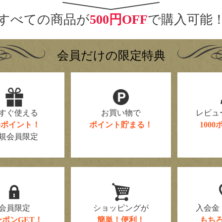
すべての商品が
500円OFF
で購入可能
会員だけの限定特典
すぐ使える
お買い物で
レビュ
00ポイント！
ポイント貯まる！
100
規会員限定
会員限定
ショッピングが
入会金
ーポンGET！
簡単！便利！
もち