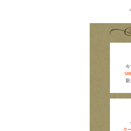
今
5
新
ク