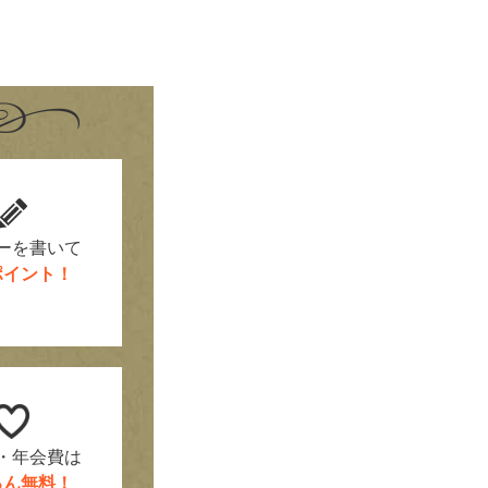
！
ーを書いて
0ポイント！
・年会費は
ろん無料！