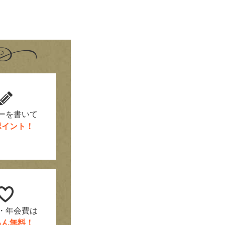
！
ーを書いて
0ポイント！
・年会費は
ろん無料！