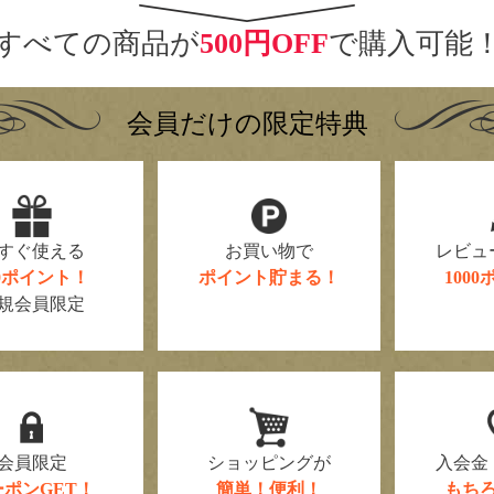
すべての商品が
500円OFF
で購入可能
会員だけの限定特典
すぐ使える
お買い物で
レビュ
00ポイント！
ポイント貯まる！
100
規会員限定
会員限定
ショッピングが
入会金
ーポンGET！
簡単！便利！
もち