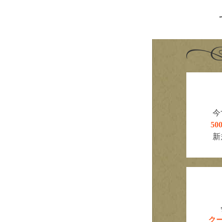
今
5
新
ク