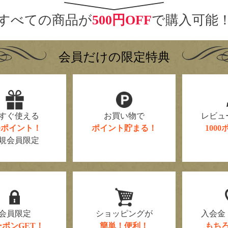
すべての商品が
500円OFF
で購入可能
会員だけの限定特典
すぐ使える
お買い物で
レビュ
00ポイント！
ポイント貯まる！
100
規会員限定
会員限定
ショッピングが
入会金
ーポンGET！
簡単！便利！
もち