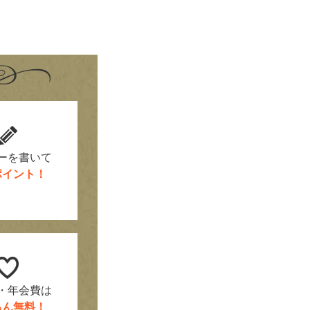
！
ーを書いて
0ポイント！
・年会費は
ろん無料！