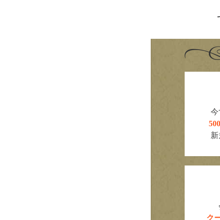
今
5
新
ク