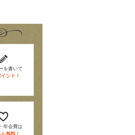
！
ーを書いて
0ポイント！
・年会費は
ろん無料！