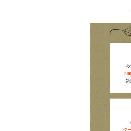
今
5
新
ク