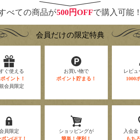
すべての商品が
500円OFF
で購入可能
会員だけの限定特典
すぐ使える
お買い物で
レビュ
00ポイント！
ポイント貯まる！
100
規会員限定
会員限定
ショッピングが
入会金
ーポンGET！
簡単！便利！
もち