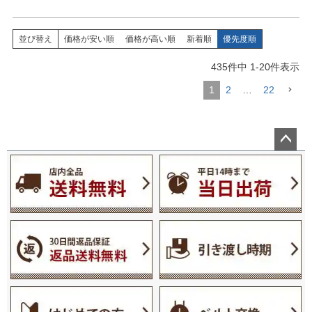
並び替え
価格が安い順
価格が高い順
新着順
優先度順
435
件中
1
-
20
件表示
1
2
…
22
ペー
ジト
ップ
へ