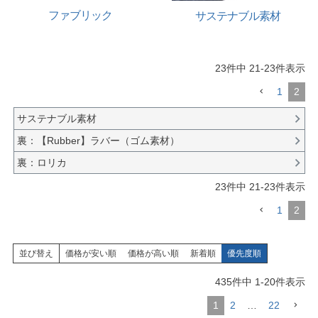
ファブリック
サステナブル素材
23
件中
21
-
23
件表示
1
2
サステナブル素材
裏：【Rubber】ラバー（ゴム素材）
裏：ロリカ
23
件中
21
-
23
件表示
1
2
並び替え
価格が安い順
価格が高い順
新着順
優先度順
435
件中
1
-
20
件表示
1
2
…
22