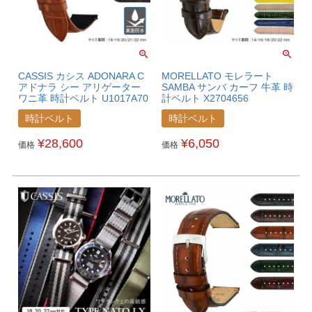
CASSIS カシス ADONARA C
MORELLATO モレラート
アドナラ シー アリゲーター
SAMBA サンバ カーフ 牛革 時
ワニ革 時計ベルト U1017A70
計ベルト X2704656
時計ベルト
時計ベルト
¥
28,600
¥
6,050
価格
価格