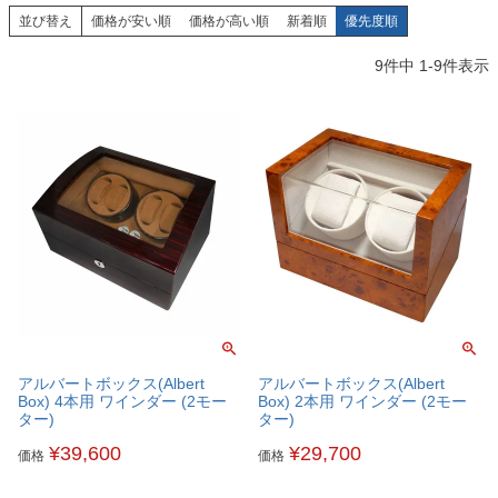
並び替え
価格が安い順
価格が高い順
新着順
優先度順
9
件中
1
-
9
件表示
アルバートボックス(Albert
アルバートボックス(Albert
Box) 4本用 ワインダー (2モー
Box) 2本用 ワインダー (2モー
ター)
ター)
¥
39,600
¥
29,700
価格
価格