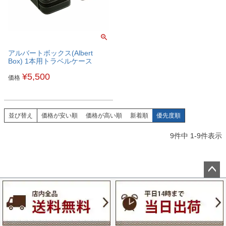
アルバートボックス(Albert
Box) 1本用トラベルケース
¥
5,500
価格
並び替え
価格が安い順
価格が高い順
新着順
優先度順
9
件中
1
-
9
件表示
ペー
ジト
ップ
へ