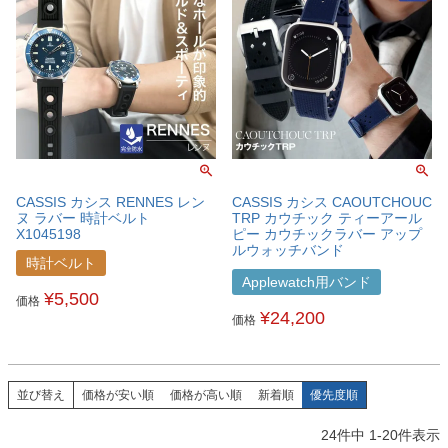
CASSIS カシス RENNES レン
CASSIS カシス CAOUTCHOUC
ヌ ラバー 時計ベルト
TRP カウチック ティーアール
X1045198
ピー カウチックラバー アップ
ルウォッチバンド
時計ベルト
U0042001APO
Applewatch用バンド
¥
5,500
価格
¥
24,200
価格
並び替え
価格が安い順
価格が高い順
新着順
優先度順
24
件中
1
-
20
件表示