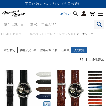
平日14時までのご注文《当日出荷》
ログイン
HOME
時計ブランド専用ベルト
プレミアム ブランド
オリエント用
並び替え
価格が安い順
価格が高い順
新着順
優先度順
5
件中
1
-
5
件表示