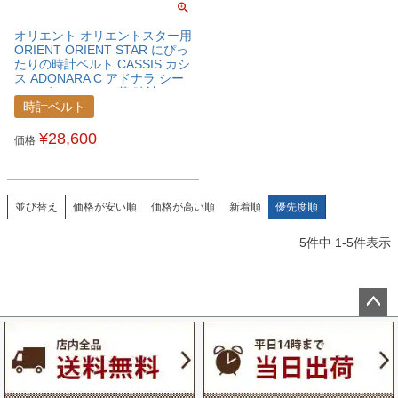
オリエント オリエントスター用
ORIENT ORIENT STAR にぴっ
たりの時計ベルト CASSIS カシ
ス ADONARA C アドナラ シー
アリゲーター ワニ革 時計ベル
ト U1017A70ORTSTA
時計ベルト
¥
28,600
価格
並び替え
価格が安い順
価格が高い順
新着順
優先度順
5
件中
1
-
5
件表示
ペー
ジト
ップ
へ