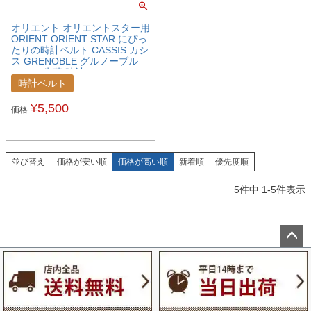
オリエント オリエントスター用
ORIENT ORIENT STAR にぴっ
たりの時計ベルト CASSIS カシ
ス GRENOBLE グルノーブル
カーフ 牛革 時計ベルト
X0031331ORTSTA
時計ベルト
¥
5,500
価格
並び替え
価格が安い順
価格が高い順
新着順
優先度順
5
件中
1
-
5
件表示
ペー
ジト
ップ
へ