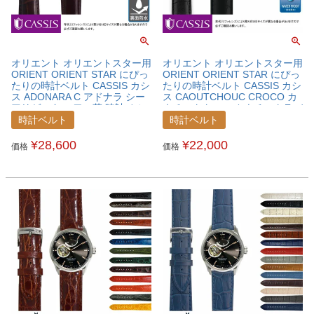
オリエント オリエントスター用
オリエント オリエントスター用
ORIENT ORIENT STAR にぴっ
ORIENT ORIENT STAR にぴっ
たりの時計ベルト CASSIS カシ
たりの時計ベルト CASSIS カシ
ス ADONARA C アドナラ シー
ス CAOUTCHOUC CROCO カ
アリゲーター ワニ革 時計ベル
ウチッククロコ カウチックラバ
ト U1017A70ORTSTA
ー 時計ベルト
時計ベルト
時計ベルト
U0043001ORTSTA
¥
28,600
¥
22,000
価格
価格