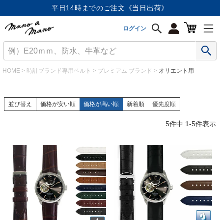
平日14時までのご注文《当日出荷》
ログイン
HOME
時計ブランド専用ベルト
プレミアム ブランド
オリエント用
並び替え
価格が安い順
価格が高い順
新着順
優先度順
5
件中
1
-
5
件表示