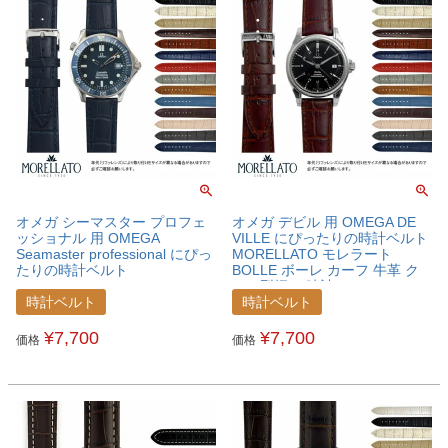
オメガ シーマスター プロフェ
オメガ デビル 用 OMEGA DE
ッショナル 用 OMEGA
VILLE にぴったりの時計ベルト
Seamaster professional にぴっ
MORELLATO モレラート
たりの時計ベルト
BOLLE ボーレ カーフ 牛革 ク
MORELLATO モレラート
ロコ型押し 時計ベルト
BOLLE ボーレ カーフ 牛革 ク
X2269480OMGDVL
時計ベルト
時計ベルト
ロコ型押し 時計ベルト
X2269480OMGSEM
¥
7,700
¥
7,700
価格
価格