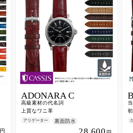
ADONARA C
高級素材の代名詞
当
上質なワニ革
初
アリゲーター
裏面防水
28,600
円
円