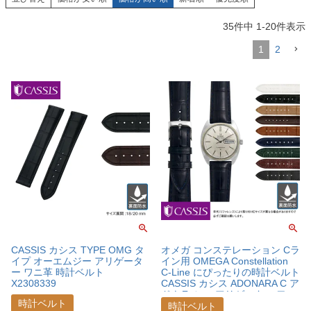
35
件中
1
-
20
件表示
1
2
CASSIS カシス TYPE OMG タ
オメガ コンステレーション Cラ
イプ オーエムジー アリゲータ
イン用 OMEGA Constellation
ー ワニ革 時計ベルト
C-Line にぴったりの時計ベルト
X2308339
CASSIS カシス ADONARA C ア
ドナラ シー アリゲーター ワニ
時計ベルト
革 時計ベルト
時計ベルト