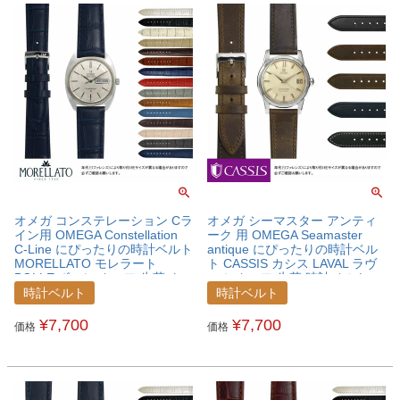
オメガ コンステレーション Cラ
オメガ シーマスター アンティ
イン用 OMEGA Constellation
ーク 用 OMEGA Seamaster
C-Line にぴったりの時計ベルト
antique にぴったりの時計ベル
MORELLATO モレラート
ト CASSIS カシス LAVAL ラヴ
BOLLE ボーレ カーフ 牛革 ク
ァル カーフ 牛革 時計ベルト
ロコ型押し 時計ベルト
U1032966OMGSEA
時計ベルト
時計ベルト
X2269480OMGCLC
¥
7,700
¥
7,700
価格
価格