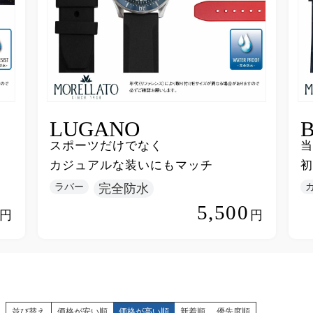
LUGANO
スポーツだけでなく
当
カジュアルな装いにもマッチ
初
ラバー
完全防水
5,500
円
円
並び替え
価格が安い順
価格が高い順
新着順
優先度順