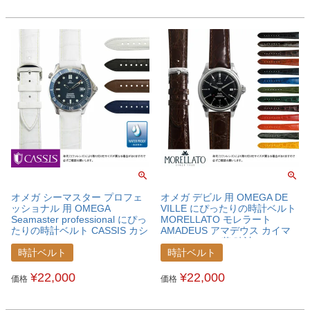
オメガ シーマスター プロフェ
オメガ デビル 用 OMEGA DE
ッショナル 用 OMEGA
VILLE にぴったりの時計ベルト
Seamaster professional にぴっ
MORELLATO モレラート
たりの時計ベルト CASSIS カシ
AMADEUS アマデウス カイマ
ス CAOUTCHOUC CROCO カ
ンクロコ ワニ革 時計ベルト
ウチッククロコ カウチックラバ
U0518052OMGDVL
時計ベルト
時計ベルト
ー 時計ベルト
U0043001OMGSEM
¥
22,000
¥
22,000
価格
価格