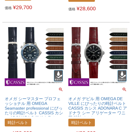
U1017A70OMGCLC
¥
29,700
¥
28,600
価格
価格
オメガ シーマスター プロフェ
オメガ デビル 用 OMEGA DE
ッショナル 用 OMEGA
VILLE にぴったりの時計ベルト
Seamaster professional にぴっ
CASSIS カシス ADONARA C ア
たりの時計ベルト CASSIS カシ
ドナラ シー アリゲーター ワニ
ス ADONARA C アドナラ シー
革 時計ベルト
アリゲーター ワニ革 時計ベル
U1017A70OMGDVL
時計ベルト
時計ベルト
ト U1017A70OMGSEM