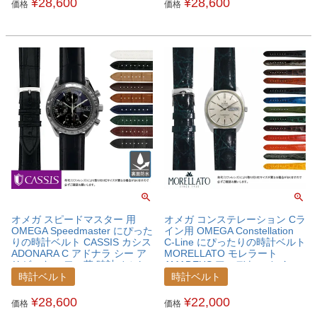
¥
28,600
¥
28,600
価格
価格
オメガ スピードマスター 用
オメガ コンステレーション Cラ
OMEGA Speedmaster にぴった
イン用 OMEGA Constellation
りの時計ベルト CASSIS カシス
C-Line にぴったりの時計ベルト
ADONARA C アドナラ シー ア
MORELLATO モレラート
リゲーター ワニ革 時計ベルト
AMADEUS アマデウス カイマ
U1017A70OMGSPS
ンクロコ ワニ革 時計ベルト
時計ベルト
時計ベルト
U0518052OMGCLC
¥
28,600
¥
22,000
価格
価格