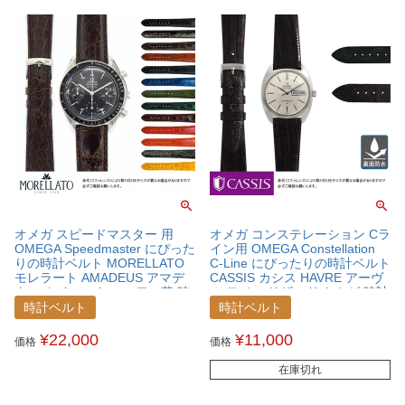
オメガ スピードマスター 用
オメガ コンステレーション Cラ
OMEGA Speedmaster にぴった
イン用 OMEGA Constellation
りの時計ベルト MORELLATO
C-Line にぴったりの時計ベルト
モレラート AMADEUS アマデ
CASSIS カシス HAVRE アーヴ
ウス カイマンクロコ ワニ革 時
ル テジュ リザード トカゲ 時計
計ベルト U0518052OMGSPB
ベルト U1089041OMGCLC
時計ベルト
時計ベルト
¥
22,000
¥
11,000
価格
価格
在庫切れ