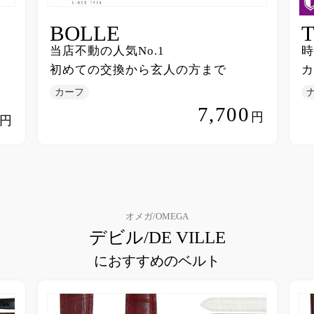
BOLLE
当店不動の人気No.1
時
初めての交換から玄人の方まで
カ
カーフ
7,700
円
円
オメガ/OMEGA
デビル/DE VILLE
におすすめのベルト