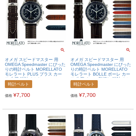
オメガ スピードマスター 用
オメガ スピードマスター 用
OMEGA Speedmaster にぴった
OMEGA Speedmaster にぴった
りの時計ベルト MORELLATO
りの時計ベルト MORELLATO
モレラート PLUS プラス カー
モレラート BOLLE ボーレ カー
フ 牛革 時計ベルト
フ 牛革 クロコ型押し 時計ベル
U3252480OMGSPB
ト X2269480OMGSPB
時計ベルト
時計ベルト
¥
7,700
¥
7,700
価格
価格