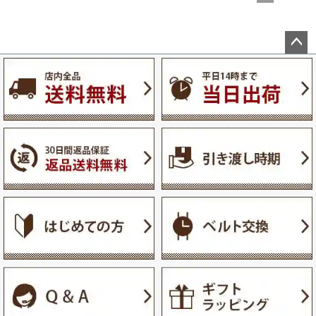
ペー
ジト
ップ
へ