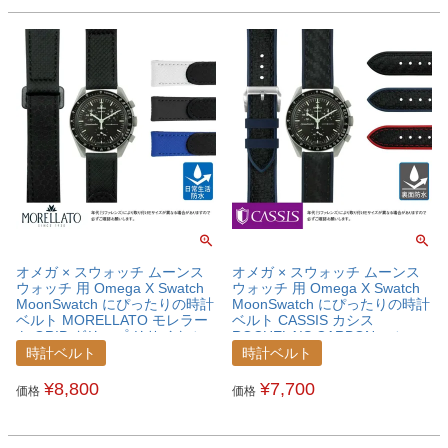
オメガ × スウォッチ ムーンス
オメガ × スウォッチ ムーンス
ウォッチ 用 Omega X Swatch
ウォッチ 用 Omega X Swatch
MoonSwatch にぴったりの時計
MoonSwatch にぴったりの時計
ベルト MORELLATO モレラー
ベルト CASSIS カシス
ト GRIP グリップ リサイクルマ
ROCHELAIS CARBON ロシェ
イクロファイバー 時計ベルト
ールカーボン テックタフ 時計
時計ベルト
時計ベルト
X5762D83MONSWT
ベルト U1137CN1MONSWT
¥
8,800
¥
7,700
価格
価格