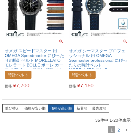
オメガ スピードマスター 用
オメガ シーマスター プロフェ
OMEGA Speedmaster にぴった
ッショナル 用 OMEGA
りの時計ベルト MORELLATO
Seamaster professional にぴっ
モレラート BOLLE ボーレ カー
たりの時計ベルト
フ 牛革 クロコ型押し 時計ベル
MORELLATO モレラート
ト X2269480OMGSPS
RALLY ラリー カーフ 牛革 時計
時計ベルト
時計ベルト
ベルト X5272C91OMGSEM
¥
7,700
¥
7,150
価格
価格
並び替え
価格が安い順
価格が高い順
新着順
優先度順
35
件中
1
-
20
件表示
1
2